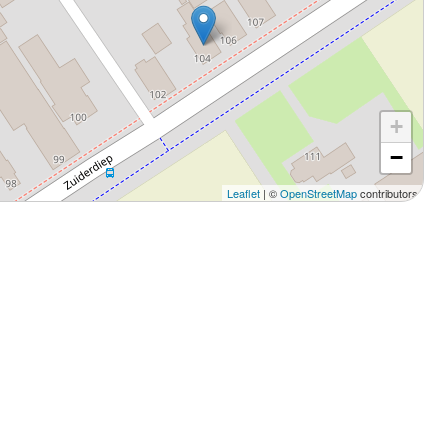
+
−
Leaflet
| ©
OpenStreetMap
contributors