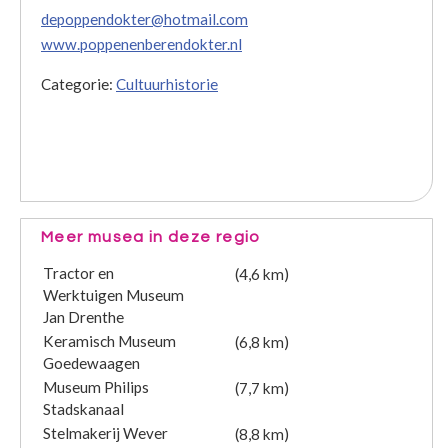
depoppendokter@hotmail.com
www.poppenenberendokter.nl
Categorie:
Cultuurhistorie
Meer musea in deze regio
Tractor en
(4,6 km)
Werktuigen Museum
Jan Drenthe
Keramisch Museum
(6,8 km)
Goedewaagen
Museum Philips
(7,7 km)
Stadskanaal
Stelmakerij Wever
(8,8 km)