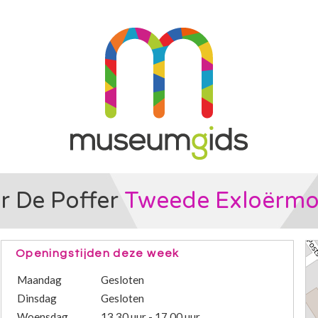
r De Poffer
Tweede Exloërm
Openingstijden deze week
Maandag
Gesloten
Dinsdag
Gesloten
Woensdag
13.30 uur - 17.00 uur