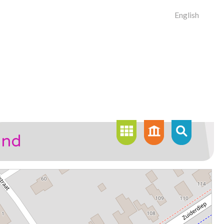
English
ond