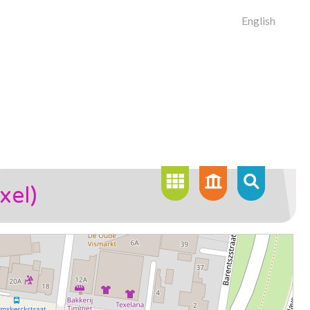
English
xel)