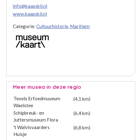
info@kaapskil.nl
www.kaapskil.nl
Categorie:
Cultuurhistorie
,
Maritiem
Meer musea in deze regio
Texels Erfoedmuseum
(4,1 km)
Waelstee
Schipbreuk- en
(6,4 km)
Juttersmuseum Flora
't Walvisvaarders
(6,8 km)
Huisje