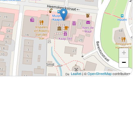
+
−
Leaflet
| ©
OpenStreetMap
contributors