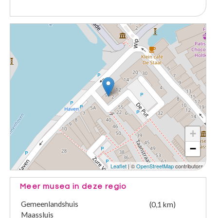
+
−
Leaflet
| ©
OpenStreetMap
contributors
Meer musea in deze regio
Gemeenlandshuis
(0,1 km)
Maassluis