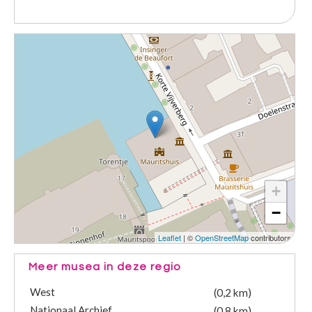
+
−
Leaflet
| ©
OpenStreetMap
contributors
Meer musea in deze regio
West
(0,2 km)
Nationaal Archief
(0,8 km)