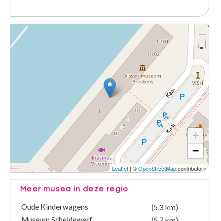
+
−
Leaflet
| ©
OpenStreetMap
contributors
Meer musea in deze regio
Oude Kinderwagens
(5,3 km)
Museum Scheldewerf
(5,7 km)