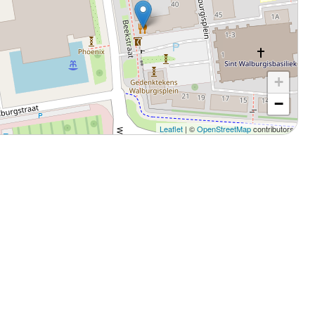
+
−
Leaflet
| ©
OpenStreetMap
contributors