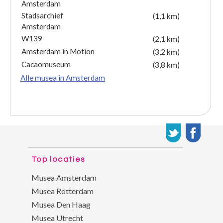
Amsterdam
Stadsarchief
(1,1 km)
Amsterdam
W139
(2,1 km)
Amsterdam in Motion
(3,2 km)
Cacaomuseum
(3,8 km)
Alle musea in Amsterdam
Top locaties
Musea Amsterdam
Musea Rotterdam
Musea Den Haag
Musea Utrecht